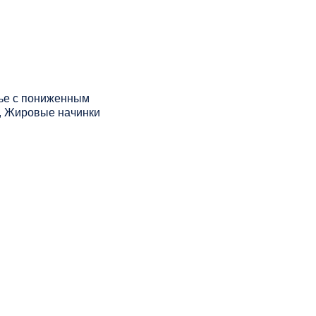
нье с пониженным
, Жировые начинки