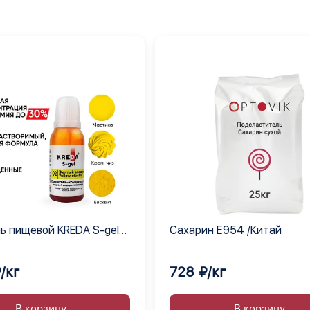
ь пищевой KREDA S-gel
Сахарин Е954 /Китай
лектро 02 гелевый
т, 1 кг
/кг
728 ₽/кг
В корзину
В корзину