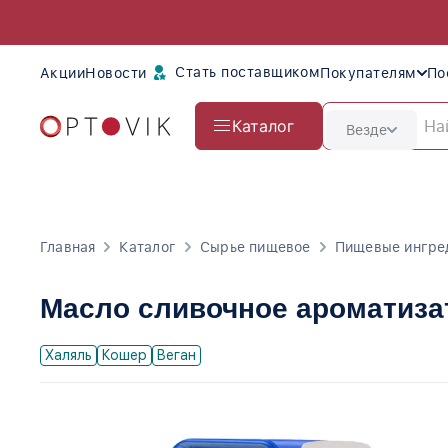
Стать поставщиком
Акции
Новости
Покупателям
По
Каталог
Везде
Главная
Каталог
Сырье пищевое
Пищевые ингре
Масло сливочное ароматиза
Халяль
Кошер
Веган