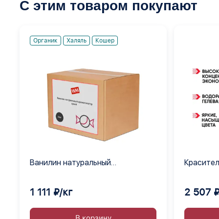
С этим товаром покупают
Органик
Халяль
Кошер
Ванилин натуральный
Красител
ароматизатор сухой
желтый э
концентра
1 111 ₽/кг
2 507 ₽
В корзину