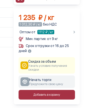
1 235 ₽ / кг
1 012,30 ₽ / кг
без НДС
Оптом от
1112
₽ / кг
Мин. партия: от 9 кг
Срок отгрузки от 16 до 25
дней
Скидка за объем
Узнать условия получения
скидки
Начать торги
Предложите свою цену
Добавить в корзину