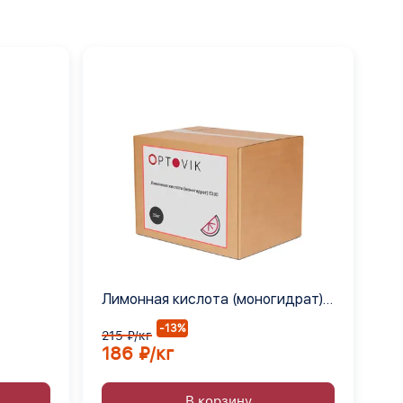
Лимонная кислота (моногидрат)
Е330
-13%
215 ₽/кг
186 ₽/кг
В корзину