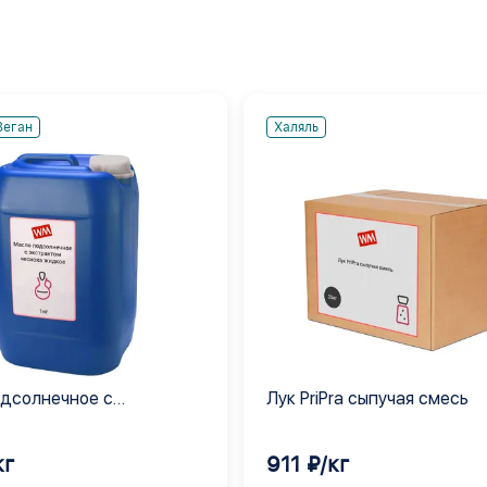
Веган
Халяль
дсолнечное с
Лук PriPra сыпучая смесь
ом чеснока жидкое
кг
911 ₽/кг