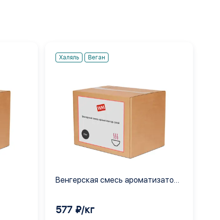
Халяль
Веган
Венгерская смесь ароматизатор
сухой
577 ₽/кг