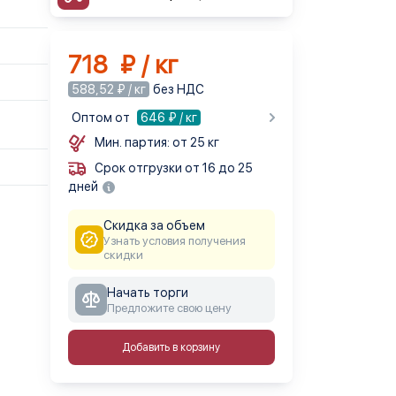
718 ₽ / кг
588,52 ₽ / кг
без НДС
Оптом от
646
₽ / кг
Мин. партия: от 25 кг
Срок отгрузки от 16 до 25
дней
Скидка за объем
Узнать условия получения
скидки
Начать торги
Предложите свою цену
Добавить в корзину