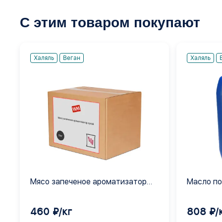
С этим товаром покупают
Халяль
Веган
Халяль
Мясо запеченое ароматизатор
Масло по
сухой
экстракт
460 ₽/кг
808 ₽/