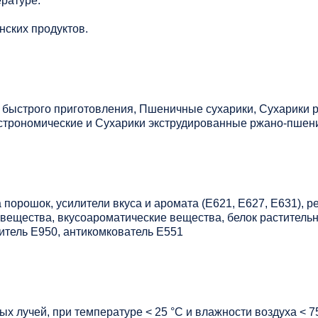
ратуре.
нских продуктов.
ь быстрого приготовления, Пшеничные сухарики, Сухарики
астрономические и Сухарики экструдированные ржано-пшен
а порошок, усилители вкуса и аромата (Е621, Е627, Е631), 
 вещества, вкусоароматические вещества, белок раститель
титель Е950, антикомкователь Е551
х лучей, при температуре < 25 °C и влажности воздуха < 7