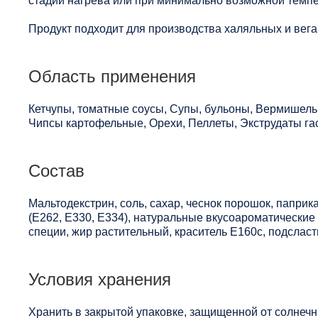
стадий нагрева или при минимально возможной темпе
Продукт подходит для производства халяльных и вега
Область применения
Кетчупы, томатные соусы, Супы, бульоны, Вермишел
Чипсы картофельные, Орехи, Пеллеты, Экструдаты г
Состав
Мальтодекстрин, соль, сахар, чеснок порошок, паприк
(Е262, Е330, Е334), натуральные вкусоароматические
специи, жир растительный, краситель Е160с, подслас
Условия хранения
Хранить в закрытой упаковке, защищенной от солнечны