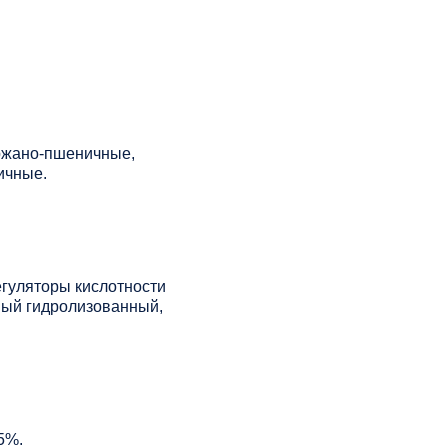
 ржано-пшеничные,
ичные.
регуляторы кислотности
ный гидролизованный,
5%.