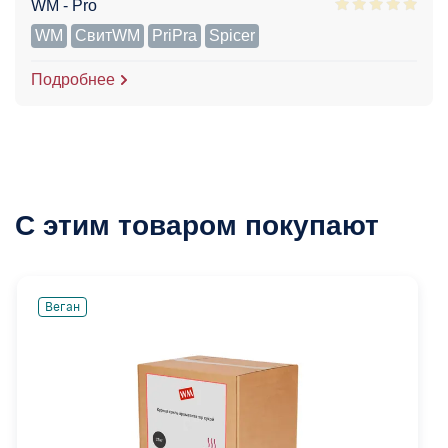
WM - Pro
WM
СвитWM
PriPra
Spicer
Подробнее
С этим товаром покупают
Веган