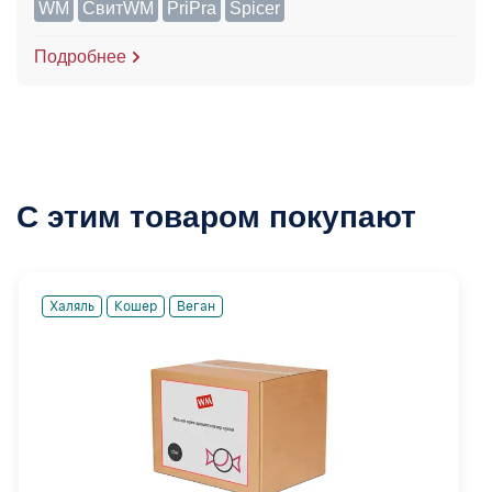
WM
СвитWM
PriPra
Spicer
Подробнее
С этим товаром покупают
Халяль
Кошер
Веган