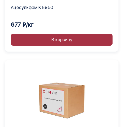
Ацесульфам К Е950
677 ₽/кг
В корзину