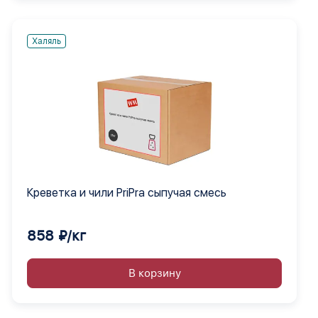
Халяль
Креветка и чили PriPra сыпучая смесь
858 ₽/кг
В корзину