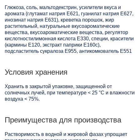
Глюкоза, соль, мальтодекстрин, усилители вкуса и
аромата (глутамат натрия Е621, гуанилат натрия Е627,
инозинат натрия Е631), креветка порошок, жир
растительный, натуральные вкусоароматические
вещества, вкусоароматические вещества, регулятор
кислотностилимонная кислота Е330, специи, красители
(кармины Е120, экстракт паприки Е160с),
подсластитель сукралоза Е955, антикомкователь Е551
Условия хранения
Хранить в закрытой упаковке, защищенной от
солнечных лучей, при температуре < 25 °C и влажности
воздуха < 75%.
Преимущества для производства
Растворимость в водной и жировой фазах упрощает