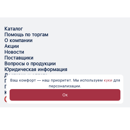
Каталог
Помощь по торгам
О компании
Акции
Новости
Поставщики
Вопросы о продукции
Юридическая информация
Доставка и оплата
Ваш комфорт — наш приоритет. Мы используем
куки
для
Поставщикам
персонализации.
Помощь
Контакты
Ок
Optovik.com - электронная площадка для
автоматизации закупок и поиска поставщиков.
Низкие цены, надёжные контрагенты и удобство
работы.