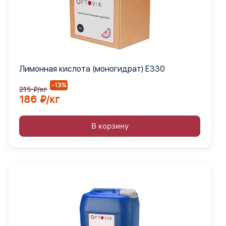
Лимонная кислота (моногидрат) Е330
-13%
215 ₽/кг
186 ₽/кг
В корзину