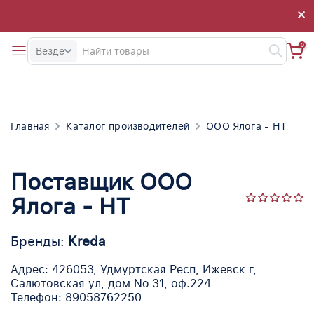
×
×
0
Везде
Главная
Каталог производителей
ООО Ялога - НТ
Поставщик ООО
Ялога - НТ
Бренды:
Kreda
Адрес: 426053, Удмуртская Респ, Ижевск г,
Салютовская ул, дом No 31, оф.224
Телефон: 89058762250