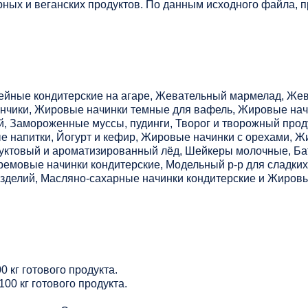
ных и веганских продуктов. По данным исходного файла, пр
ейные кондитерские на агаре, Жевательный мармелад, Же
ончики, Жировые начинки темные для вафель, Жировые на
й, Замороженные муссы, пудинги, Творог и творожный прод
е напитки, Йогурт и кефир, Жировые начинки с орехами, Ж
руктовый и ароматизированный лёд, Шейкеры молочные, Ба
ремовые начинки кондитерские, Модельный р-р для сладких
изделий, Масляно-сахарные начинки кондитерские и Жиров
0 кг готового продукта.
100 кг готового продукта.