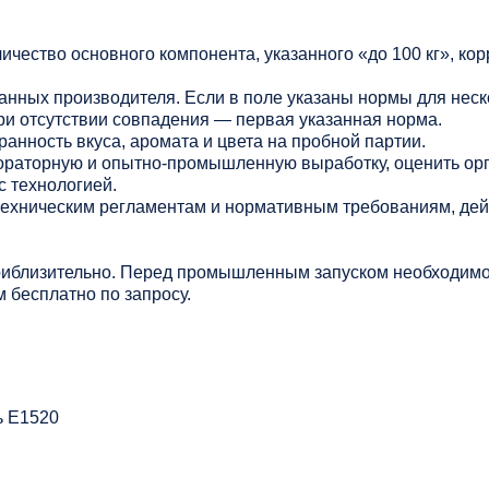
личество основного компонента, указанного «до 100 кг», ко
данных производителя. Если в поле указаны нормы для нес
ри отсутствии совпадения — первая указанная норма.
анность вкуса, аромата и цвета на пробной партии.
раторную и опытно-промышленную выработку, оценить ор
с технологией.
 техническим регламентам и нормативным требованиям, де
риблизительно. Перед промышленным запуском необходимо
 бесплатно по запросу.
ь Е1520