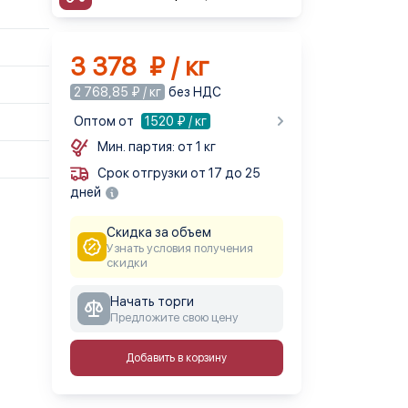
3 378 ₽ / кг
2 768,85 ₽ / кг
без НДС
Оптом от
1520
₽ / кг
Мин. партия: от 1 кг
Срок отгрузки от 17 до 25
дней
Скидка за объем
Узнать условия получения
скидки
Начать торги
Предложите свою цену
Добавить в корзину