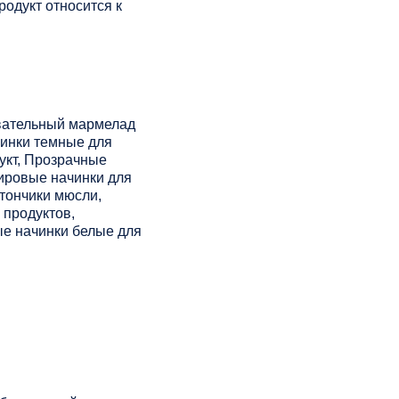
одукт относится к
вательный мармелад
чинки темные для
укт, Прозрачные
ировые начинки для
тончики мюсли,
 продуктов,
ые начинки белые для