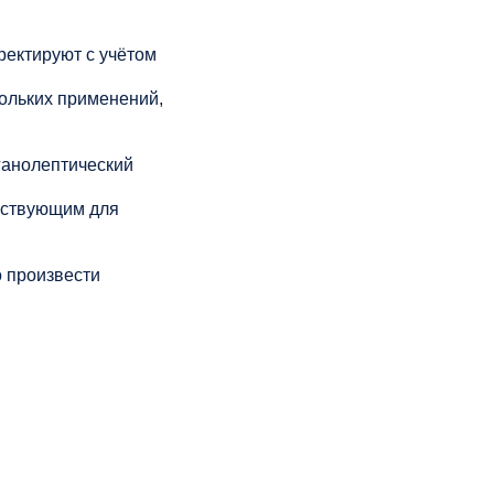
рректируют с учётом
кольких применений,
ганолептический
йствующим для
 произвести