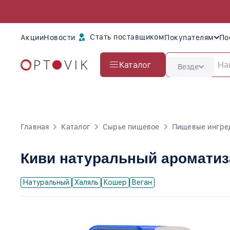
Стать поставщиком
Акции
Новости
Покупателям
По
Каталог
Везде
Главная
Каталог
Сырье пищевое
Пищевые ингре
Киви натуральный ароматиз
Натуральный
Халяль
Кошер
Веган