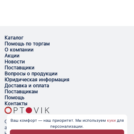
Каталог
Помощь по торгам
О компании
Акции
Новости
Поставщики
Вопросы о продукции
Юридическая информация
Доставка и оплата
Поставщикам
Помощь
Контакты
Ваш комфорт — наш приоритет. Мы используем
куки
для
Optovik.com - электронная площадка для
персонализации.
автоматизации закупок и поиска поставщиков.
Низкие цены, надёжные контрагенты и удобство