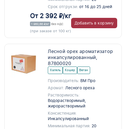
Срок отгрукзи:
от 16 до 25 дней
От 2 392 ₽/кг
Добавить в корзину
1 960,66 ₽/кг
без НДС
(при заказе от 100 кг)
Лесной орех ароматизатор
инкапсулированный,
87800020
Халяль
Кошер
Веган
Производитель:
ВМ Про
Аромат:
Лесного ореха
Растворимость:
Водорастворимый,
жирорастворимый
Консистенция:
Инкапсулированный
Минимальная партия:
20