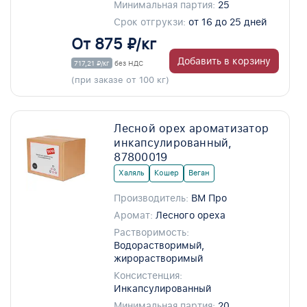
Минимальная партия:
25
Срок отгрукзи:
от 16 до 25 дней
От 875 ₽/кг
Добавить в корзину
717,21 ₽/кг
без НДС
(при заказе от 100 кг)
Лесной орех ароматизатор
инкапсулированный,
87800019
Халяль
Кошер
Веган
Производитель:
ВМ Про
Аромат:
Лесного ореха
Растворимость:
Водорастворимый,
жирорастворимый
Консистенция:
Инкапсулированный
Минимальная партия:
20