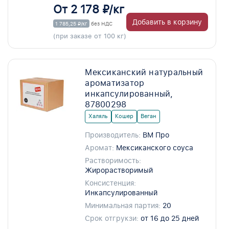
От 2 178 ₽/кг
Добавить в корзину
1 785,25 ₽/кг
без НДС
(при заказе от 100 кг)
Мексиканский натуральный
ароматизатор
инкапсулированный,
87800298
Халяль
Кошер
Веган
Производитель:
ВМ Про
Аромат:
Мексиканского соуса
Растворимость:
Жирорастворимый
Консистенция:
Инкапсулированный
Минимальная партия:
20
Срок отгрукзи:
от 16 до 25 дней