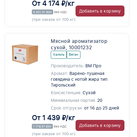
От 4 174 ₽/кг
Добавить в корзину
3 421,31 ₽/кг
без НДС
(при заказе от 100 кг)
Мясной ароматизатор
сухой, 10001232
Халяль
Веган
Производитель:
ВМ Про
Аромат:
Варено-тушеная
говядина с нотой жира тип
Тирольский
Консистенция:
Сухой
Минимальная партия:
20
Срок отгрукзи:
от 16 до 25 дней
От 1 439 ₽/кг
Добавить в корзину
1 179,51 ₽/кг
без НДС
(при заказе от 100 кг)