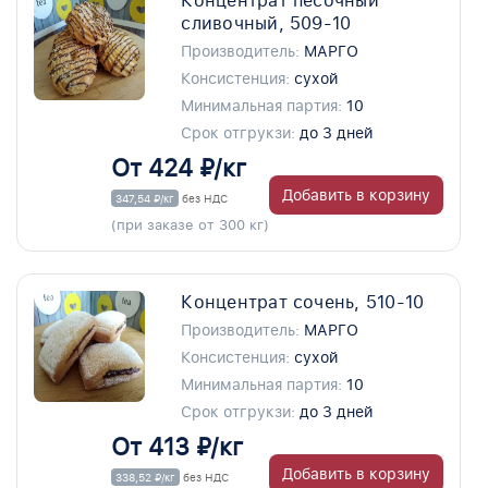
Концентрат песочный
сливочный, 509-10
Производитель:
МАРГО
Консистенция:
сухой
Минимальная партия:
10
Срок отгрукзи:
до 3 дней
От 424 ₽/кг
Добавить в корзину
347,54 ₽/кг
без НДС
(при заказе от 300 кг)
Концентрат сочень, 510-10
Производитель:
МАРГО
Консистенция:
сухой
Минимальная партия:
10
Срок отгрукзи:
до 3 дней
От 413 ₽/кг
Добавить в корзину
338,52 ₽/кг
без НДС