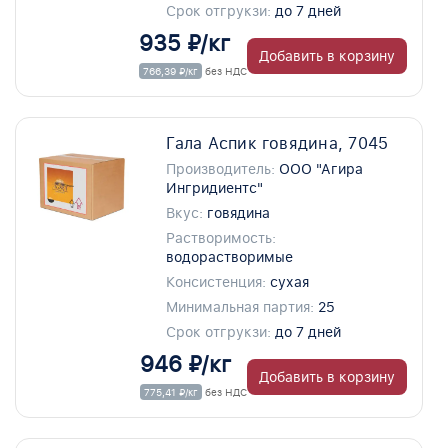
Срок отгрукзи:
до 7 дней
935 ₽/кг
Добавить в корзину
766,39 ₽/кг
без НДС
Гала Аспик говядина, 7045
Производитель:
ООО "Агира
Ингридиентс"
Вкус:
говядина
Растворимость:
водорастворимые
Консистенция:
сухая
Минимальная партия:
25
Срок отгрукзи:
до 7 дней
946 ₽/кг
Добавить в корзину
775,41 ₽/кг
без НДС