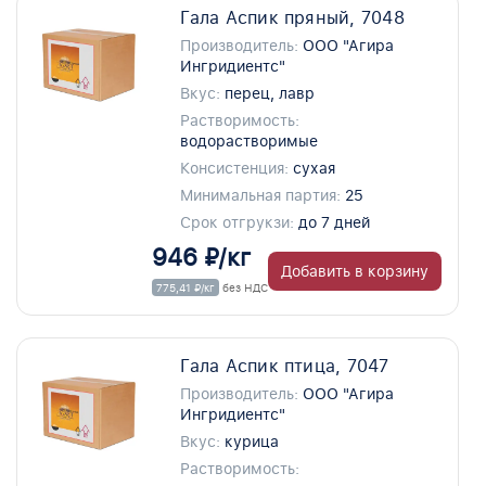
Гала Аспик пряный, 7048
Производитель:
ООО "Агира
Ингридиентс"
Вкус:
перец, лавр
Растворимость:
водорастворимые
Консистенция:
сухая
Минимальная партия:
25
Срок отгрукзи:
до 7 дней
946 ₽/кг
Добавить в корзину
775,41 ₽/кг
без НДС
Гала Аспик птица, 7047
Производитель:
ООО "Агира
Ингридиентс"
Вкус:
курица
Растворимость: