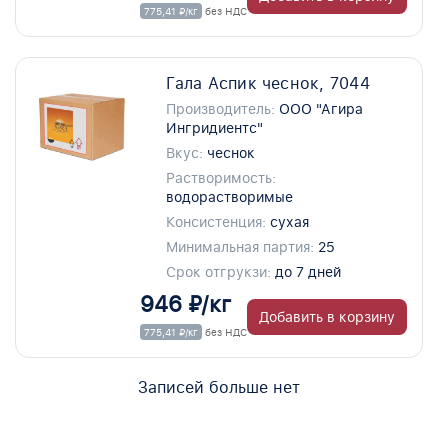
775,41 ₽/кг
без НДС
Гала Аспик чеснок, 7044
Производитель:
ООО "Агира
Ингридиентс"
Вкус:
чеснок
Растворимость:
водорастворимые
Консистенция:
сухая
Минимальная партия:
25
Срок отгрукзи:
до 7 дней
946 ₽/кг
Добавить в корзину
775,41 ₽/кг
без НДС
Записей больше нет