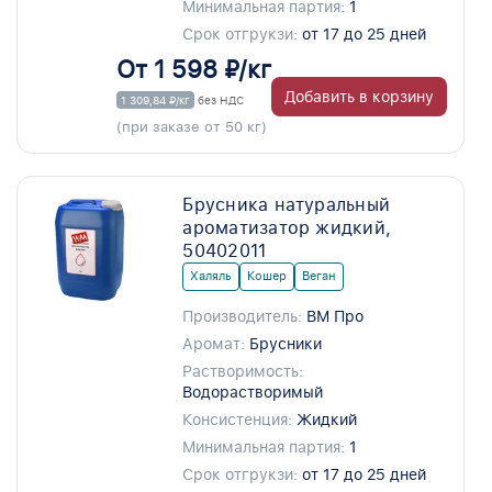
Минимальная партия:
1
Срок отгрукзи:
от 17 до 25 дней
От 1 598 ₽/кг
Добавить в корзину
1 309,84 ₽/кг
без НДС
(при заказе от 50 кг)
Брусника натуральный
ароматизатор жидкий,
50402011
Халяль
Кошер
Веган
Производитель:
ВМ Про
Аромат:
Брусники
Растворимость:
Водорастворимый
Консистенция:
Жидкий
Минимальная партия:
1
Срок отгрукзи:
от 17 до 25 дней