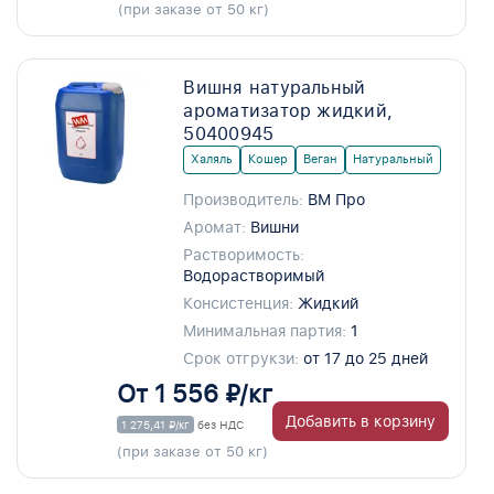
(при заказе от 50 кг)
Вишня натуральный
ароматизатор жидкий,
50400945
Халяль
Кошер
Веган
Натуральный
Производитель:
ВМ Про
Аромат:
Вишни
Растворимость:
Водорастворимый
Консистенция:
Жидкий
Минимальная партия:
1
Срок отгрукзи:
от 17 до 25 дней
От 1 556 ₽/кг
Добавить в корзину
1 275,41 ₽/кг
без НДС
(при заказе от 50 кг)