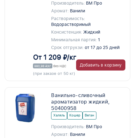
Производитель:
ВМ Про
Аромат:
Ванили
Растворимость:
Водорастворимый
Консистенция:
Жидкий
Минимальная партия:
1
Срок отгрукзи:
от 17 до 25 дней
От 1 209 ₽/кг
Добавить в корзину
990,98 ₽/кг
без НДС
(при заказе от 50 кг)
Ванильно-сливочный
ароматизатор жидкий,
50400958
Халяль
Кошер
Веган
Производитель:
ВМ Про
Аромат:
Ванили