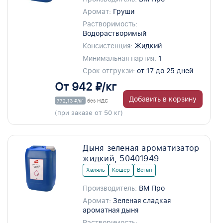
Аромат:
Груши
Растворимость:
Водорастворимый
Консистенция:
Жидкий
Минимальная партия:
1
Срок отгрукзи:
от 17 до 25 дней
От 942 ₽/кг
Добавить в корзину
772,13 ₽/кг
без НДС
(при заказе от 50 кг)
Дыня зеленая ароматизатор
жидкий, 50401949
Халяль
Кошер
Веган
Производитель:
ВМ Про
Аромат:
Зеленая сладкая
ароматная дыня
Растворимость: