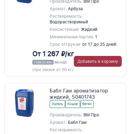
Производитель:
ВМ Про
Аромат:
Арбуза
Растворимость:
Водорастворимый
Консистенция:
Жидкий
Минимальная партия:
1
Срок отгрукзи:
от 17 до 25 дней
От 1 267 ₽/кг
Добавить в корзину
1 038,52 ₽/кг
без НДС
(при заказе от 50 кг)
Бабл Гам ароматизатор
жидкий, 50401743
Халяль
Кошер
Веган
Производитель:
ВМ Про
Аромат:
Бабл Гам
Растворимость: