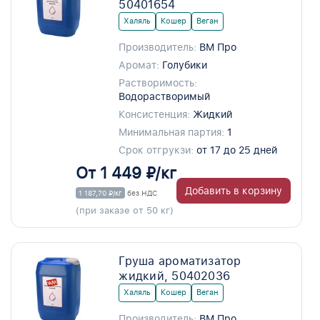
50401654
Халяль
Кошер
Веган
Производитель:
ВМ Про
Аромат:
Голубики
Растворимость:
Водорастворимый
Консистенция:
Жидкий
Минимальная партия:
1
Срок отгрукзи:
от 17 до 25 дней
От 1 449 ₽/кг
Добавить в корзину
1 187,70 ₽/кг
без НДС
(при заказе от 50 кг)
Груша ароматизатор
жидкий, 50402036
Халяль
Кошер
Веган
Производитель:
ВМ Про