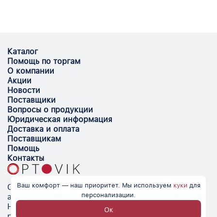
Каталог
Помощь по торгам
О компании
Акции
Новости
Поставщики
Вопросы о продукции
Юридическая информация
Доставка и оплата
Поставщикам
Помощь
Контакты
Ваш комфорт — наш приоритет. Мы используем
куки
для
Optovik.com - электронная площадка для
персонализации.
автоматизации закупок и поиска поставщиков.
Низкие цены, надёжные контрагенты и удобство
Ок
работы.