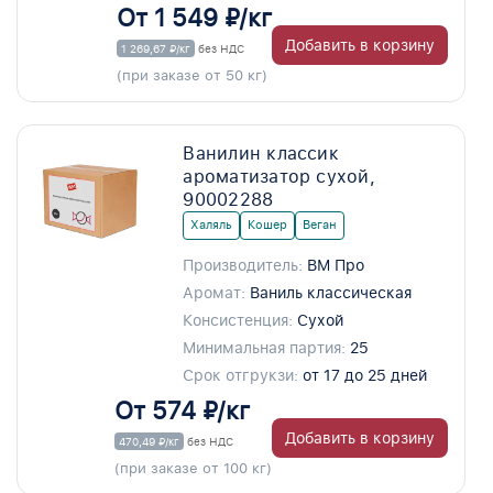
От 1 549 ₽/кг
Добавить в корзину
1 269,67 ₽/кг
без НДС
(при заказе от 50 кг)
Ванилин классик
ароматизатор сухой,
90002288
Халяль
Кошер
Веган
Производитель:
ВМ Про
Аромат:
Ваниль классическая
Консистенция:
Сухой
Минимальная партия:
25
Срок отгрукзи:
от 17 до 25 дней
От 574 ₽/кг
Добавить в корзину
470,49 ₽/кг
без НДС
(при заказе от 100 кг)