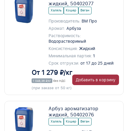
жидкий, 50402077
Халяль
Кошер
Веган
Производитель:
ВМ Про
Аромат:
Арбуза
Растворимость:
Водорастворимый
Консистенция:
Жидкий
Минимальная партия:
1
Срок отгрукзи:
от 17 до 25 дней
От 1 279 ₽/кг
Добавить в корзину
1 048,36 ₽/кг
без НДС
(при заказе от 50 кг)
Арбуз ароматизатор
жидкий, 50402076
Халяль
Кошер
Веган