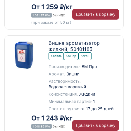
От 1 259 ₽/кг
Добавить в корзину
1 031,97 ₽/кг
без НДС
(при заказе от 50 кг)
Вишня ароматизатор
жидкий, 50401185
Халяль
Кошер
Веган
Производитель:
ВМ Про
Аромат:
Вишни
Растворимость:
Водорастворимый
Консистенция:
Жидкий
Минимальная партия:
1
Срок отгрукзи:
от 17 до 25 дней
От 1 243 ₽/кг
Добавить в корзину
1 018,85 ₽/кг
без НДС