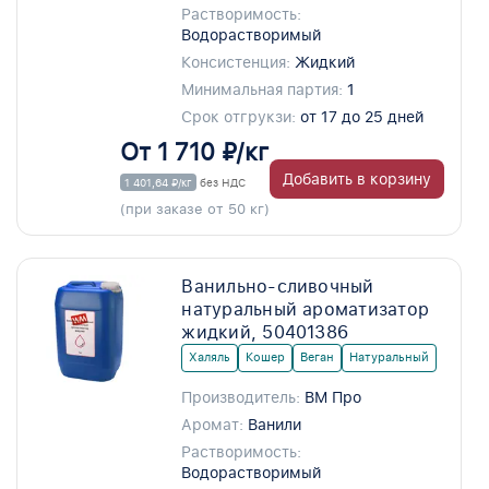
Растворимость:
Водорастворимый
Консистенция:
Жидкий
Минимальная партия:
1
Срок отгрукзи:
от 17 до 25 дней
От 1 710 ₽/кг
Добавить в корзину
1 401,64 ₽/кг
без НДС
(при заказе от 50 кг)
Ванильно-сливочный
натуральный ароматизатор
жидкий, 50401386
Халяль
Кошер
Веган
Натуральный
Производитель:
ВМ Про
Аромат:
Ванили
Растворимость:
Водорастворимый