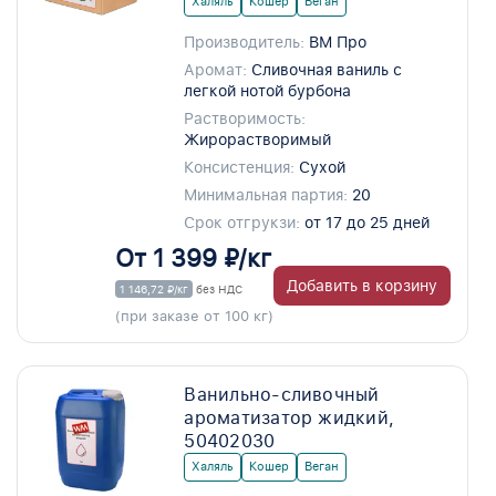
Халяль
Кошер
Веган
Производитель:
ВМ Про
Аромат:
Сливочная ваниль с
легкой нотой бурбона
Растворимость:
Жирорастворимый
Консистенция:
Сухой
Минимальная партия:
20
Срок отгрукзи:
от 17 до 25 дней
От 1 399 ₽/кг
Добавить в корзину
1 146,72 ₽/кг
без НДС
(при заказе от 100 кг)
Ванильно-сливочный
ароматизатор жидкий,
50402030
Халяль
Кошер
Веган