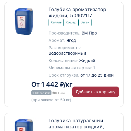
Голубика ароматизатор
жидкий, 50402117
Халяль
Кошер
Веган
Производитель:
ВМ Про
Аромат:
Ягод
Растворимость:
Водорастворимый
Консистенция:
Жидкий
Минимальная партия:
1
Срок отгрукзи:
от 17 до 25 дней
От 1 442 ₽/кг
Добавить в корзину
1 181,97 ₽/кг
без НДС
(при заказе от 50 кг)
Голубика натуральный
ароматизатор жидкий,