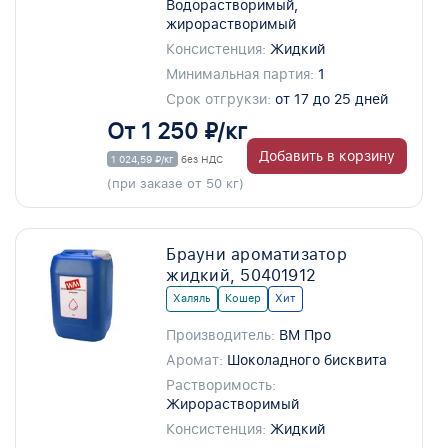
Водорастворимый,
жирорастворимый
Консистенция:
Жидкий
Минимальная партия:
1
Срок отгрукзи:
от 17 до 25 дней
От 1 250 ₽/кг
Добавить в корзину
1 024,59 ₽/кг
без НДС
(при заказе от 50 кг)
Брауни ароматизатор
жидкий, 50401912
Халяль
Кошер
Хит
Производитель:
ВМ Про
Аромат:
Шоколадного бисквита
Растворимость:
Жирорастворимый
Консистенция:
Жидкий