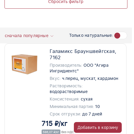
Сбросить фильтр
Только натуральные:
сначала популярные
Галамикс Брауншвейгская,
7162
Производитель:
ООО "Агира
Ингридиентс"
Вкус:
ч.перец, мускат, кардамон
Растворимость:
водорастворимые
Консистенция:
сухая
Минимальная партия:
10
Срок отгрукзи:
до 7 дней
715 ₽/кг
Добавить в корзину
586,07 ₽/кг
без НДС