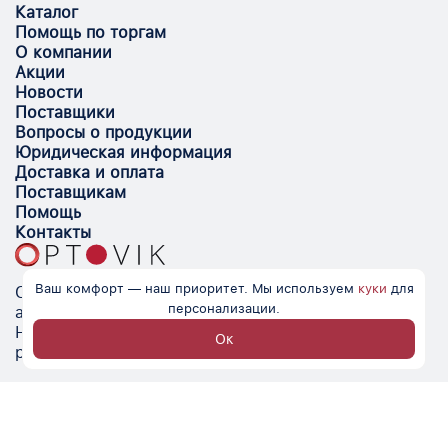
Каталог
Помощь по торгам
О компании
Акции
Новости
Поставщики
Вопросы о продукции
Юридическая информация
Доставка и оплата
Поставщикам
Помощь
Контакты
Ваш комфорт — наш приоритет. Мы используем
куки
для
Optovik.com - электронная площадка для
персонализации.
автоматизации закупок и поиска поставщиков.
Низкие цены, надёжные контрагенты и удобство
Ок
работы.
© Optovik
2026