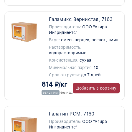
Галамикс Зернистая, 7163
Производитель:
ООО "Агира
Ингридиентс"
Вкус:
смесь перцев, чеснок, тмин
Растворимость:
водорастворимые
Консистенция:
сухая
Минимальная партия:
10
Срок отгрукзи:
до 7 дней
814 ₽/кг
Добавить в корзину
667,21 ₽/кг
без НДС
Галатин РСМ, 7160
Производитель:
ООО "Агира
Ингридиентс"