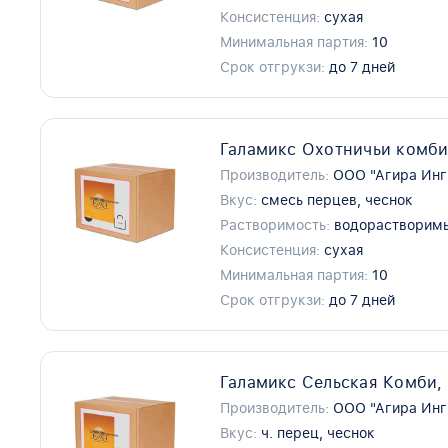
Консистенция:
сухая
Минимальная партия:
10
Срок отгрукзи:
до 7 дней
Галамикс Охотничьи комби
Производитель:
ООО "Агира Инг
Вкус:
смесь перцев, чеснок
Растворимость:
водорастворим
Консистенция:
сухая
Минимальная партия:
10
Срок отгрукзи:
до 7 дней
Галамикс Сельская Комби,
Производитель:
ООО "Агира Инг
Вкус:
ч. перец, чеснок