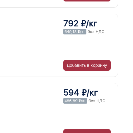
792 ₽/кг
649,18 ₽/кг
без НДС
Добавить в корзину
594 ₽/кг
486,89 ₽/кг
без НДС