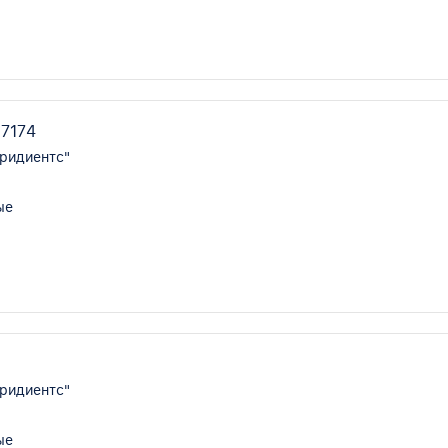
7174
ридиентс"
ые
ридиентс"
ые