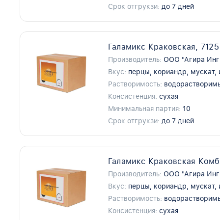
Срок отгрукзи:
до 7 дней
Галамикс Краковская, 7125
Производитель:
ООО "Агира Инг
Вкус:
перцы, кориандр, мускат,
Растворимость:
водорастворим
Консистенция:
сухая
Минимальная партия:
10
Срок отгрукзи:
до 7 дней
Галамикс Краковская Комб
Производитель:
ООО "Агира Инг
Вкус:
перцы, кориандр, мускат,
Растворимость:
водорастворим
Консистенция:
сухая