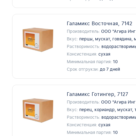
Галамикс Восточная, 7142
Производитель:
ООО "Агира Инг
Вкус:
перцы, мускат, говядина, 
Растворимость:
водорастворим
Консистенция:
сухая
Минимальная партия:
10
Срок отгрукзи:
до 7 дней
Галамикс Готингер, 7127
Производитель:
ООО "Агира Инг
Вкус:
перец, кориандр, мускат, 
Растворимость:
водорастворим
Консистенция:
сухая
Минимальная партия:
10