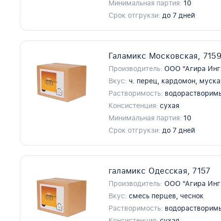
Минимальная партия:
10
Срок отгрукзи:
до 7 дней
Галамикс Московская, 715
Производитель:
ООО "Агира Инг
Вкус:
ч. перец, кардомон, муска
Растворимость:
водорастворим
Консистенция:
сухая
Минимальная партия:
10
Срок отгрукзи:
до 7 дней
галамикс Одесская, 7157
Производитель:
ООО "Агира Инг
Вкус:
смесь перцев, чеснок
Растворимость:
водорастворим
Консистенция:
сухая