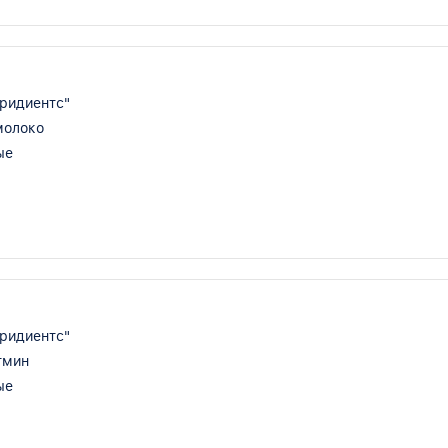
ридиентс"
молоко
ые
ридиентс"
тмин
ые