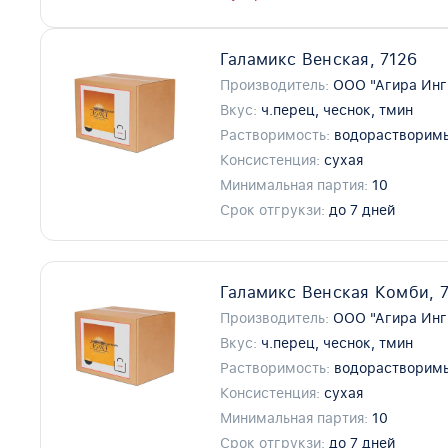
Галамикс Венская, 7126
Производитель:
ООО "Агира Инг
Вкус:
ч.перец, чеснок, тмин
Растворимость:
водорастворим
Консистенция:
сухая
Минимальная партия:
10
Срок отгрукзи:
до 7 дней
Галамикс Венская Комби, 
Производитель:
ООО "Агира Инг
Вкус:
ч.перец, чеснок, тмин
Растворимость:
водорастворим
Консистенция:
сухая
Минимальная партия:
10
Срок отгрукзи:
до 7 дней