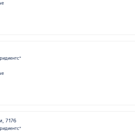
ые
ридиентс"
ые
, 7176
ридиентс"