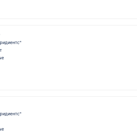
9
ридиентс"
т
ые
ридиентс"
ые