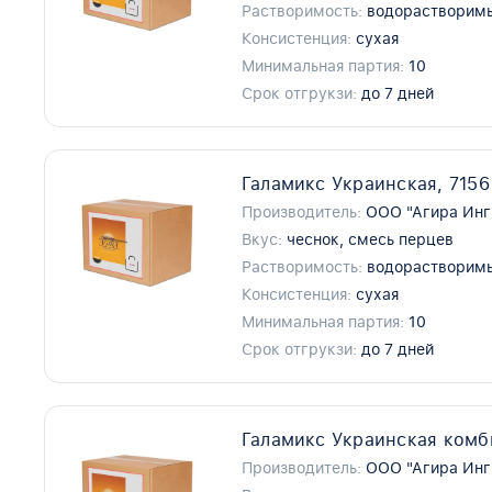
Растворимость:
водорастворим
Консистенция:
сухая
Минимальная партия:
10
Срок отгрукзи:
до 7 дней
Галамикс Украинская, 7156
Производитель:
ООО "Агира Инг
Вкус:
чеснок, смесь перцев
Растворимость:
водорастворим
Консистенция:
сухая
Минимальная партия:
10
Срок отгрукзи:
до 7 дней
Галамикс Украинская комби
Производитель:
ООО "Агира Инг