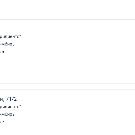
ридиентс"
 имбирь
ые
и, 7172
ридиентс"
 имбирь
ые