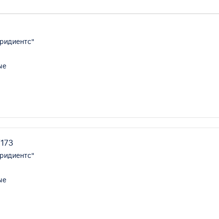
ридиентс"
ые
7173
ридиентс"
ые