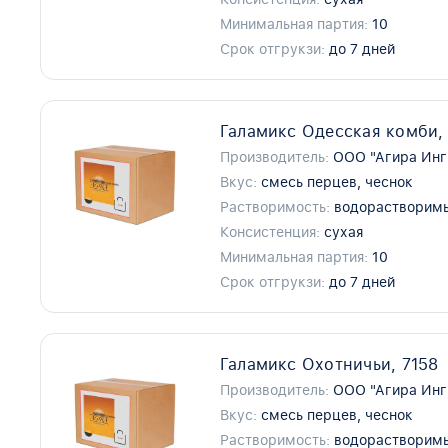
Минимальная партия:
10
Срок отгрукзи:
до 7 дней
Галамикс Одесская комби, 
Производитель:
ООО "Агира Инг
Вкус:
смесь перцев, чеснок
Растворимость:
водорастворим
Консистенция:
сухая
Минимальная партия:
10
Срок отгрукзи:
до 7 дней
Галамикс Охотничьи, 7158
Производитель:
ООО "Агира Инг
Вкус:
смесь перцев, чеснок
Растворимость:
водорастворим