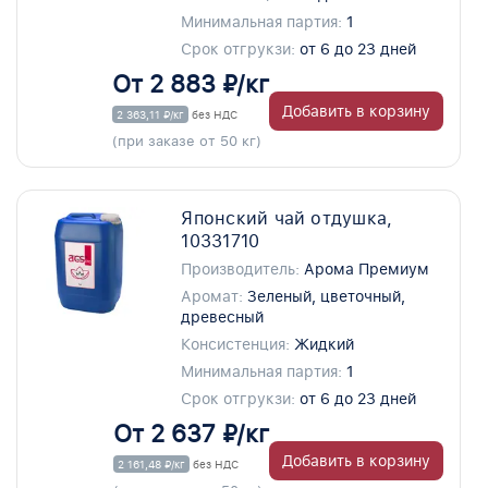
Минимальная партия:
1
Срок отгрукзи:
от 6 до 23 дней
От 2 883 ₽/кг
Добавить в корзину
2 363,11 ₽/кг
без НДС
(при заказе от 50 кг)
Японский чай отдушка,
10331710
Производитель:
Арома Премиум
Аромат:
Зеленый, цветочный,
древесный
Консистенция:
Жидкий
Минимальная партия:
1
Срок отгрукзи:
от 6 до 23 дней
От 2 637 ₽/кг
Добавить в корзину
2 161,48 ₽/кг
без НДС