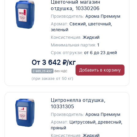
Цветочный магазин
отдушка, 10330206
Производитель:
Арома Премиум
Аромат:
Свежий, цветочный,
зеленый
Консистенция:
Жидкий
Минимальная партия:
1
Срок отгрукзи:
от 6 до 23 дней
От 3 642 ₽/кг
Добавить в корзину
2 985,25 ₽/кг
без НДС
(при заказе от 50 кг)
Цитронелла отдушка,
10331305
Производитель:
Арома Премиум
Аромат:
Цитрусовый, древесный,
пряный
Консистенция:
Жидкий