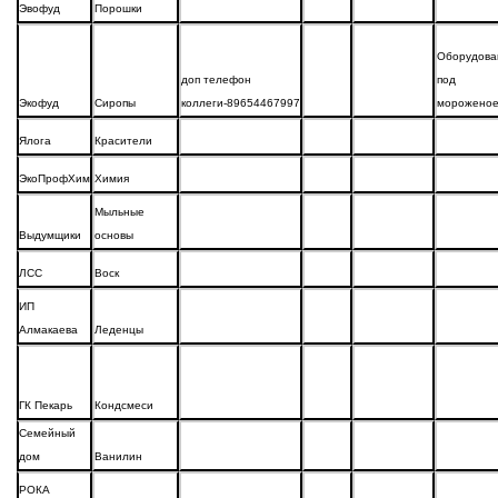
Эвофуд
Порошки
Оборудова
доп телефон
под
Экофуд
Сиропы
коллеги-89654467997
морожено
Ялога
Красители
ЭкоПрофХим
Химия
Мыльные
Выдумщики
основы
ЛСС
Воск
ИП
Алмакаева
Леденцы
ГК Пекарь
Кондсмеси
Семейный
дом
Ванилин
РОКА