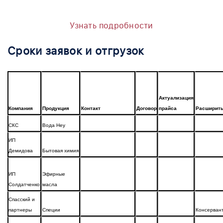
Узнать подробности
Сроки заявок и отгрузок
Актуализация
Компания
Продукция
Контакт
Договор
прайса
Расширит
СКС
Вода Hey
ИП
Демидова
Бытовая химия
ИП
Эфирные
Солдатченко
масла
Спасский и
партнеры
Специи
Консерван