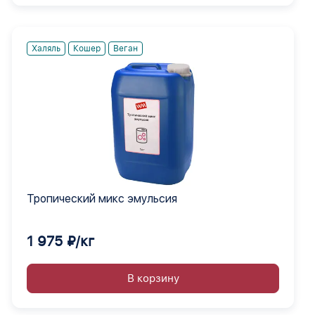
Халяль
Кошер
Веган
Тропический микс эмульсия
1 975 ₽/кг
В корзину