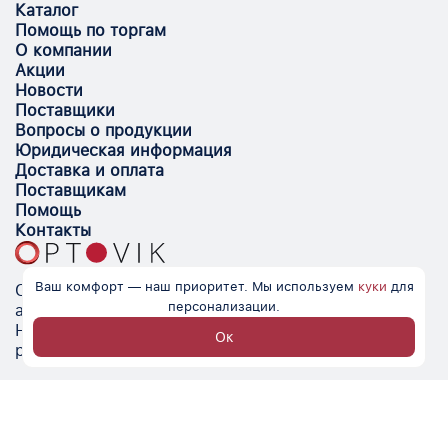
Каталог
Помощь по торгам
О компании
Акции
Новости
Поставщики
Вопросы о продукции
Юридическая информация
Доставка и оплата
Поставщикам
Помощь
Контакты
Ваш комфорт — наш приоритет. Мы используем
куки
для
Optovik.com - электронная площадка для
персонализации.
автоматизации закупок и поиска поставщиков.
Низкие цены, надёжные контрагенты и удобство
Ок
работы.
© Optovik
2026