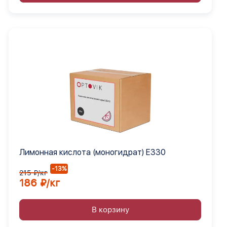
Лимонная кислота (моногидрат) Е330
-13%
215 ₽/кг
186 ₽/кг
В корзину