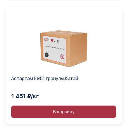
Аспартам Е951 гранулы,Китай
1 451 ₽/кг
В корзину