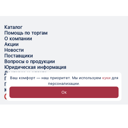
Каталог
Помощь по торгам
О компании
Акции
Новости
Поставщики
Вопросы о продукции
Юридическая информация
Доставка и оплата
Ваш комфорт — наш приоритет. Мы используем
куки
для
Поставщикам
персонализации.
Помощь
Контакты
Ок
Optovik.com - электронная площадка для
автоматизации закупок и поиска поставщиков.
Низкие цены, надёжные контрагенты и удобство
работы.