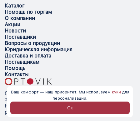
Каталог
Помощь по торгам
О компании
Акции
Новости
Поставщики
Вопросы о продукции
Юридическая информация
Доставка и оплата
Поставщикам
Помощь
Контакты
Ваш комфорт — наш приоритет. Мы используем
куки
для
Optovik.com - электронная площадка для
персонализации.
автоматизации закупок и поиска поставщиков.
Низкие цены, надёжные контрагенты и удобство
Ок
работы.
© Optovik
2026