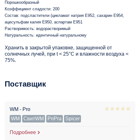
Порошкообразный
Коэффициент сладости: 200
Состав: подсластители (цикламат натрия Е952, сахарин Е954,
ацесульфам калия Е950, аспартам Е951
Растворимость: водорастворимый
Натуральность: идентичный натуральному
Хранить в закрытой упаковке, защищенной от
солнечных лучей, при t < 25°С и влажности воздуха <
75%.
Поставщик
WM - Pro
WM
СвитWM
PriPra
Spicer
Подробнее