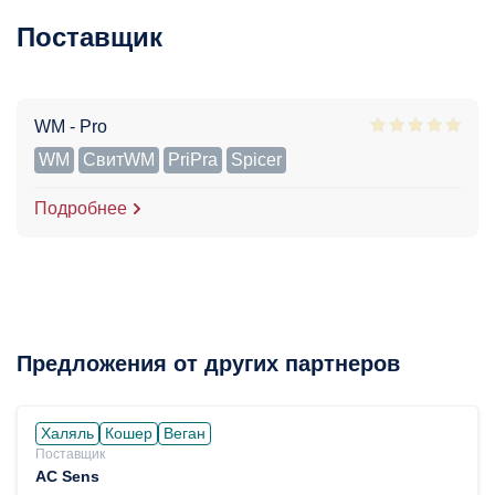
Поставщик
WM - Pro
WM
СвитWM
PriPra
Spicer
Подробнее
Предложения от других партнеров
Халяль
Кошер
Веган
Поставщик
AC Sens