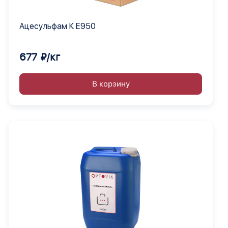
Ацесульфам К Е950
677 ₽/кг
В корзину