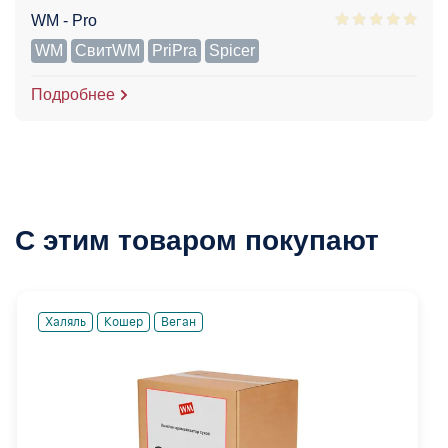
WM - Pro
WM
СвитWM
PriPra
Spicer
Подробнее
С этим товаром покупают
Халяль
Кошер
Веган