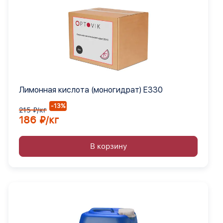
Лимонная кислота (моногидрат) Е330
-13%
215 ₽/кг
186 ₽/кг
В корзину