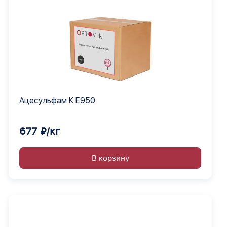
Ацесульфам К Е950
677 ₽/кг
В корзину