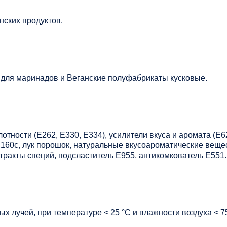
нских продуктов.
для маринадов и Веганские полуфабрикаты кусковые.
лотности (Е262, Е330, Е334), усилители вкуса и аромата (Е6
Е160с, лук порошок, натуральные вкусоароматические веще
тракты специй, подсластитель Е955, антикомкователь Е551.
х лучей, при температуре < 25 °C и влажности воздуха < 7