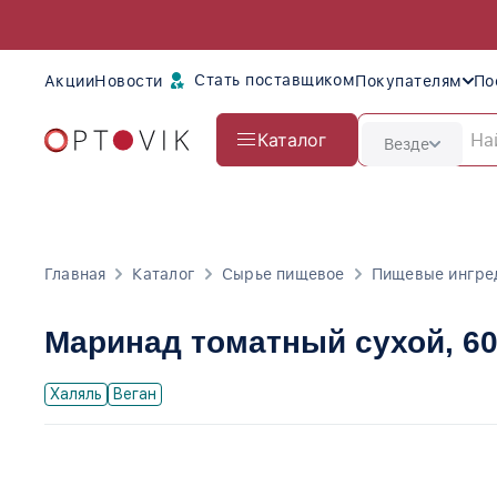
Стать поставщиком
Акции
Новости
Покупателям
По
Каталог
Везде
Главная
Каталог
Сырье пищевое
Пищевые ингре
Маринад томатный сухой
, 6
Халяль
Веган