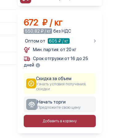
672 ₽ / кг
550,82 ₽ / кг
без НДС
Оптом от
605
₽ / кг
Мин. партия: от 20 кг
Срок отгрузки от 16 до 25
дней
Скидка за объем
Узнать условия получения
скидки
Начать торги
Предложите свою цену
Добавить в корзину