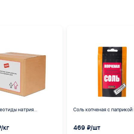
еотиды натрия
Соль копченая с паприкой 
ь вкуса и аромата сухой
смесью перцев SPASSKIY
/кг
469 ₽/шт