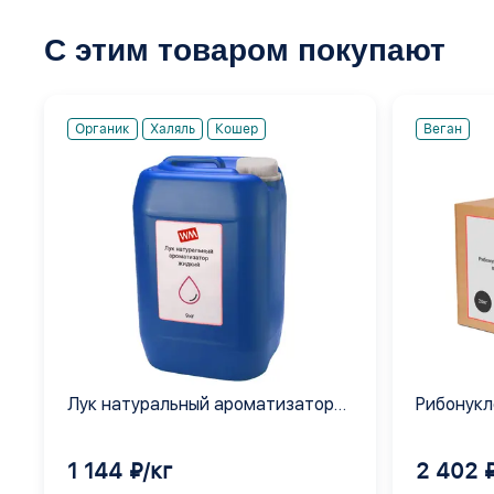
С этим товаром покупают
Органик
Халяль
Кошер
Веган
Лук натуральный ароматизатор
Рибонукл
жидкий
усилител
1 144 ₽/кг
2 402 ₽