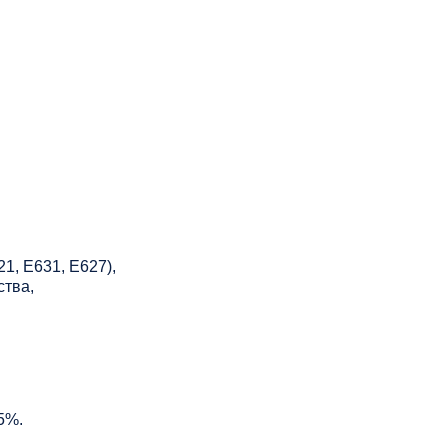
21, Е631, Е627),
ства,
5%.