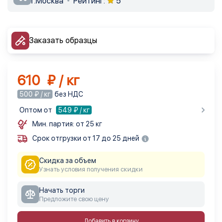
г.Москва
Рейтинг:
5
Заказать образцы
610 ₽ / кг
500 ₽ / кг
без НДС
Оптом от
549
₽ / кг
Мин. партия: от 25 кг
Срок отгрузки от 17 до 25 дней
Скидка за объем
Узнать условия получения скидки
Начать торги
Предложите свою цену
Добавить в корзину