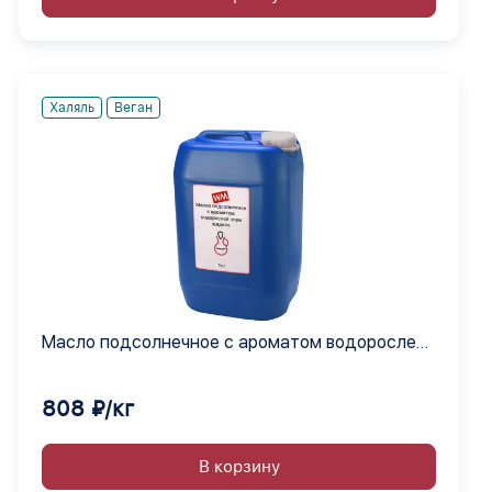
Халяль
Веган
Масло подсолнечное с ароматом водорослей
нори жидкое
808 ₽/кг
В корзину