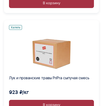
В корзину
Халяль
Лук и прованские травы PriPra сыпучая смесь
923 ₽/кг
В корзину