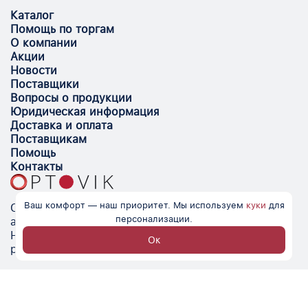
Каталог
Помощь по торгам
О компании
Акции
Новости
Поставщики
Вопросы о продукции
Юридическая информация
Доставка и оплата
Поставщикам
Помощь
Контакты
Ваш комфорт — наш приоритет. Мы используем
куки
для
Optovik.com - электронная площадка для
персонализации.
автоматизации закупок и поиска поставщиков.
Низкие цены, надёжные контрагенты и удобство
Ок
работы.
© Optovik
2026