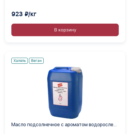
923 ₽/кг
В корзину
Халяль
Веган
Масло подсолнечное с ароматом водорослей
нори жидкое