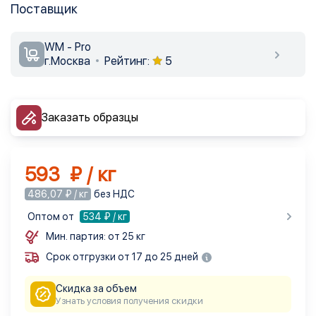
Поставщик
WM - Pro
г.Москва
Рейтинг:
5
Заказать образцы
593 ₽ / кг
486,07 ₽ / кг
без НДС
Оптом от
534
₽ / кг
Мин. партия: от 25 кг
Срок отгрузки от 17 до 25 дней
Скидка за объем
Узнать условия получения скидки