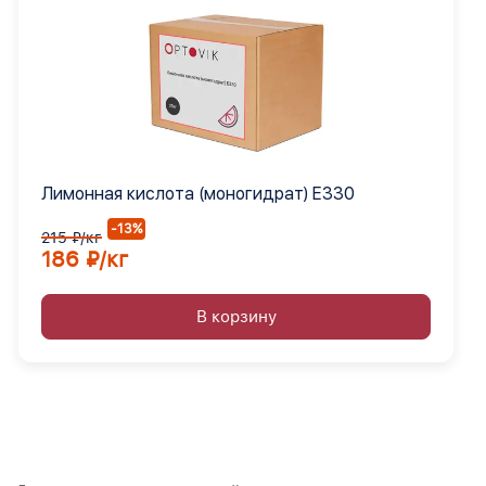
Лимонная кислота (моногидрат) Е330
-13%
215 ₽/кг
186 ₽/кг
В корзину