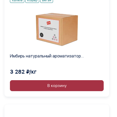
Халяль
Кошер
Веган
Имбирь натуральный ароматизатор
инкапсулированный
3 282 ₽/кг
В корзину