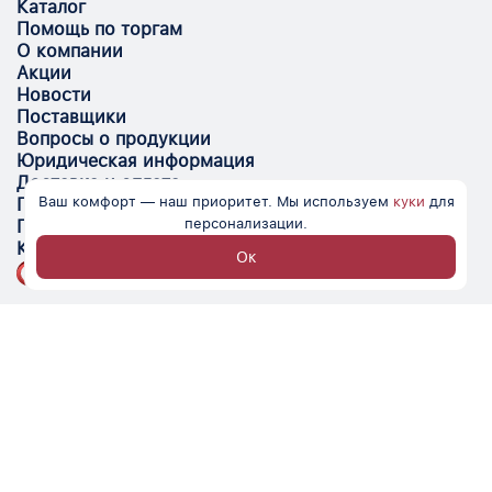
Каталог
Помощь по торгам
О компании
Акции
Новости
Поставщики
Вопросы о продукции
Юридическая информация
Доставка и оплата
Ваш комфорт — наш приоритет. Мы используем
куки
для
Поставщикам
персонализации.
Помощь
Контакты
Ок
Optovik.com - электронная площадка для
автоматизации закупок и поиска поставщиков.
Низкие цены, надёжные контрагенты и удобство
работы.
© Optovik
2026