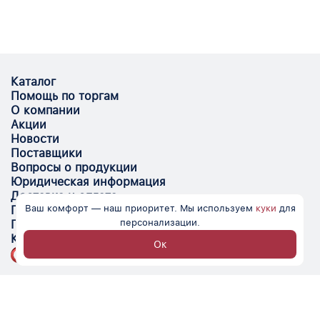
Каталог
Помощь по торгам
О компании
Акции
Новости
Поставщики
Вопросы о продукции
Юридическая информация
Доставка и оплата
Ваш комфорт — наш приоритет. Мы используем
куки
для
Поставщикам
персонализации.
Помощь
Контакты
Ок
Optovik.com - электронная площадка для
автоматизации закупок и поиска поставщиков.
Низкие цены, надёжные контрагенты и удобство