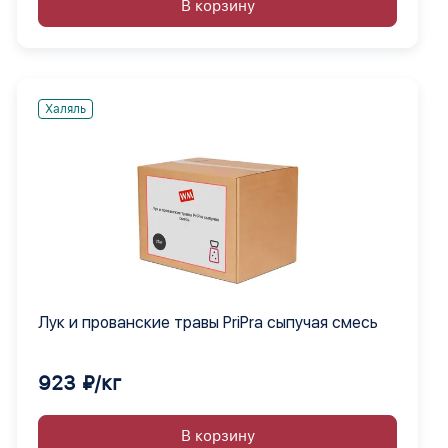
В корзину
Халяль
Лук и прованские травы PriPra сыпучая смесь
923 ₽/кг
В корзину