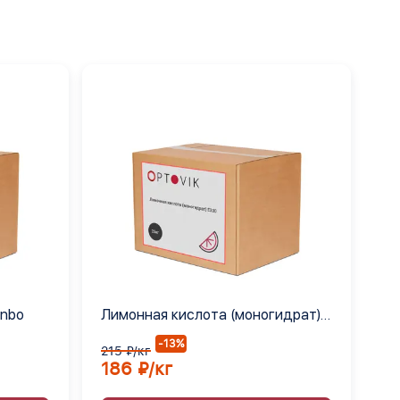
anbo
Лимонная кислота (моногидрат)
Е330
-13%
215 ₽/кг
186 ₽/кг