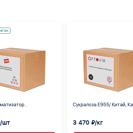
еган
оматизатор
Сукралоза Е955/ Китай, К
лированный
₽/шт
3 470 ₽/кг