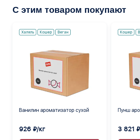
С этим товаром покупают
Халяль
Кошер
Веган
Кошер
В
Ванилин ароматизатор сухой
Пунш ар
инкапсу
926 ₽/кг
3 821 