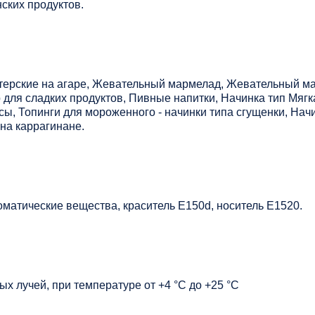
ских продуктов.
терские на агаре, Жевательный мармелад, Жевательный ма
для сладких продуктов, Пивные напитки, Начинка тип Мягк
, Топинги для мороженного - начинки типа сгущенки, Начи
на каррагинане.
матические вещества, краситель Е150d, носитель Е1520.
х лучей, при температуре от +4 °C до +25 °C