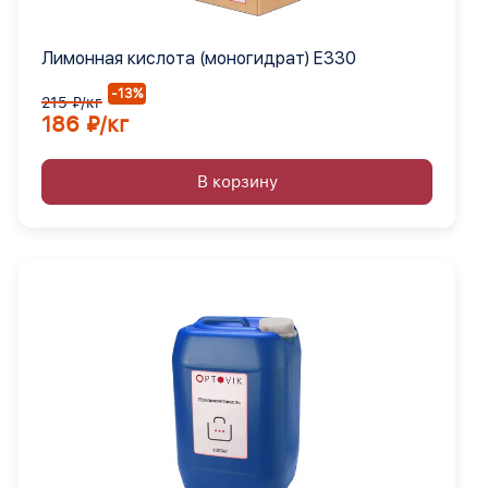
Лимонная кислота (моногидрат) Е330
-13%
215 ₽/кг
186 ₽/кг
В корзину