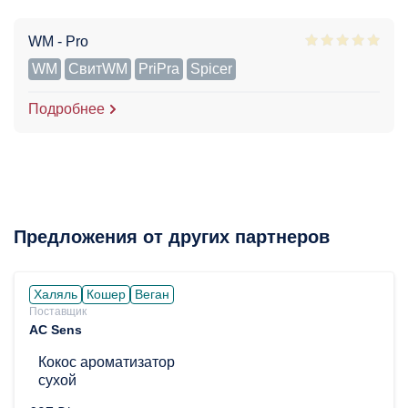
WM - Pro
WM
СвитWM
PriPra
Spicer
Подробнее
Предложения от других партнеров
Халяль
Кошер
Веган
Поставщик
AC Sens
Кокос ароматизатор
сухой