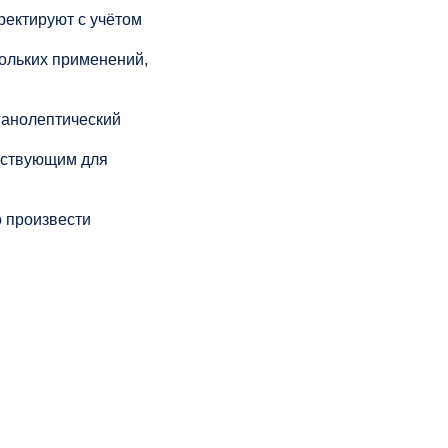
рректируют с учётом
кольких применений,
ганолептический
йствующим для
 произвести