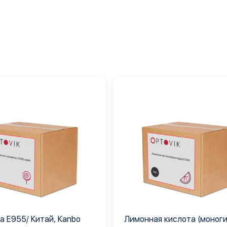
а Е955/ Китай, Кanbo
Лимонная кислота (моног