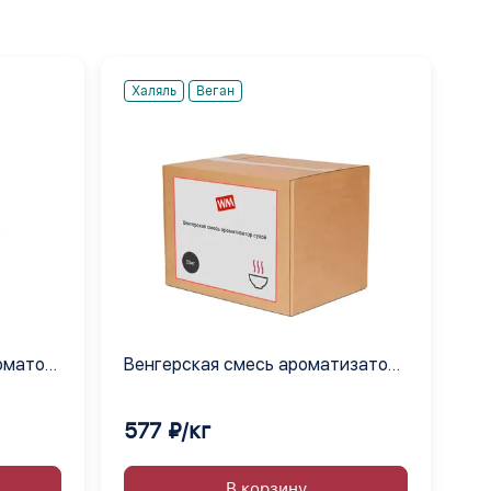
Халяль
Веган
оматом
Венгерская смесь ароматизатор
сухой
577 ₽/кг
В корзину