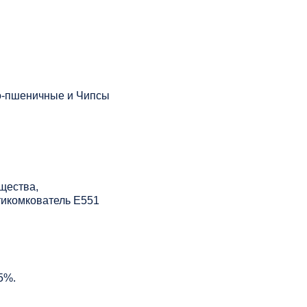
но-пшеничные и Чипсы
ещества,
тикомкователь Е551
5%.