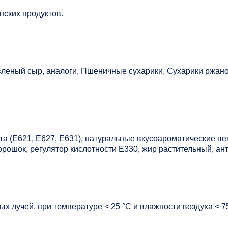
нских продуктов.
вленый сыр, аналоги, Пшеничные сухарики, Сухарики ржа
ата (Е621, Е627, Е631), натуральные вкусоароматические в
орошок, регулятор кислотности Е330, жир растительный, ан
х лучей, при температуре < 25 °C и влажности воздуха < 7