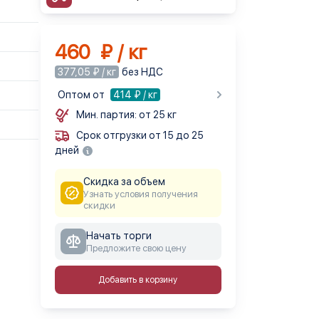
460 ₽ / кг
377,05 ₽ / кг
без НДС
Оптом от
414
₽ / кг
Мин. партия: от 25 кг
Срок отгрузки от 15 до 25
дней
Скидка за объем
Узнать условия получения
скидки
Начать торги
Предложите свою цену
Добавить в корзину