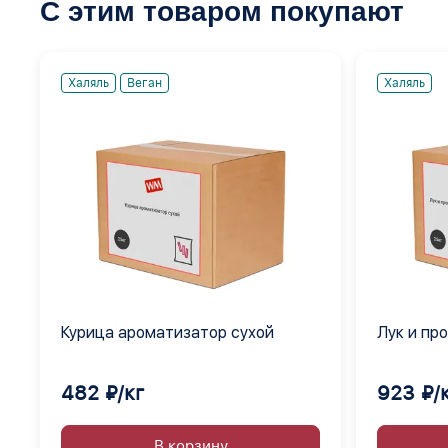
С этим товаром покупают
Халяль
Веган
Халяль
Курица ароматизатор сухой
Лук и про
сыпучая 
482 ₽/кг
923 ₽/
В корзину