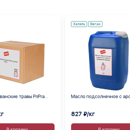
Халяль
Веган
ванские травы PriPra
Масло подсолнечное с ар
смесь
грибов трюфелей жидкое
кг
827 ₽/кг
В корзину
В корзину