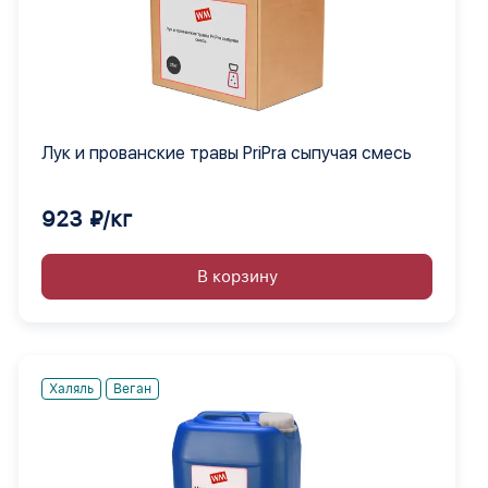
Лук и прованские травы PriPra сыпучая смесь
923 ₽/кг
В корзину
Халяль
Веган