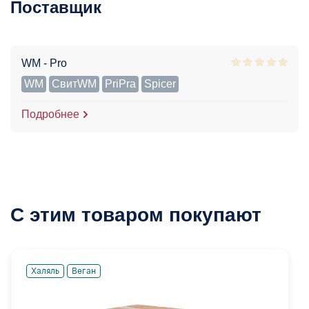
Поставщик
WM - Pro
WM
СвитWM
PriPra
Spicer
Подробнее
С этим товаром покупают
Халяль
Веган