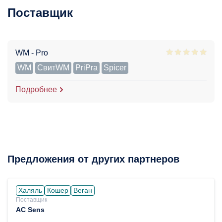
Поставщик
WM - Pro
WM
СвитWM
PriPra
Spicer
Подробнее
Предложения от других партнеров
Халяль
Кошер
Веган
Поставщик
AC Sens