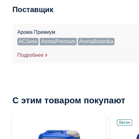
Поставщик
Арома Премиум
ACSens
AromaPremium
AromaBotanika
Подробнее
С этим товаром покупают
Веган