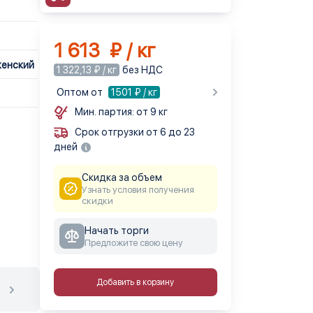
1 613 ₽ / кг
женский
1 322,13 ₽ / кг
без НДС
Оптом от
1501
₽ / кг
Мин. партия: от 9 кг
Срок отгрузки от 6 до 23
дней
Скидка за объем
Узнать условия получения
скидки
Начать торги
Предложите свою цену
Добавить в корзину