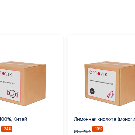
100%, Китай
Лимонная кислота (моног
Е330
-24%
-13%
215 ₽/кг