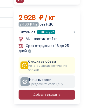
2 928 ₽ / кг
2 400 ₽ / кг
без НДС
Оптом от
1318
₽ / кг
Мин. партия: от 1 кг
Срок отгрузки от 16 до 25
дней
Скидка за объем
Узнать условия получения
скидки
Начать торги
Предложите свою цену
Добавить в корзину