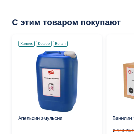
С этим товаром покупают
Халяль
Кошер
Веган
Апельсин эмульсия
Ванилин 
2 470 ₽/кг