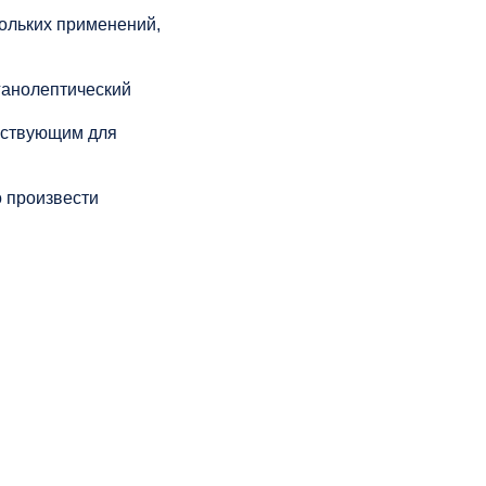
кольких применений,
ганолептический
йствующим для
 произвести