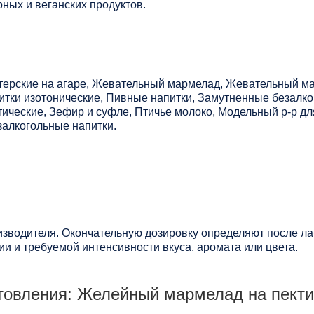
ных и веганских продуктов.
терские на агаре, Жевательный мармелад, Жевательный ма
тки изотонические, Пивные напитки, Замутненные безалко
тические, Зефир и суфле, Птичье молоко, Модельный р-р дл
алкогольные напитки.
зводителя. Окончательную дозировку определяют после ла
и и требуемой интенсивности вкуса, аромата или цвета.
товления: Желейный мармелад на пекти