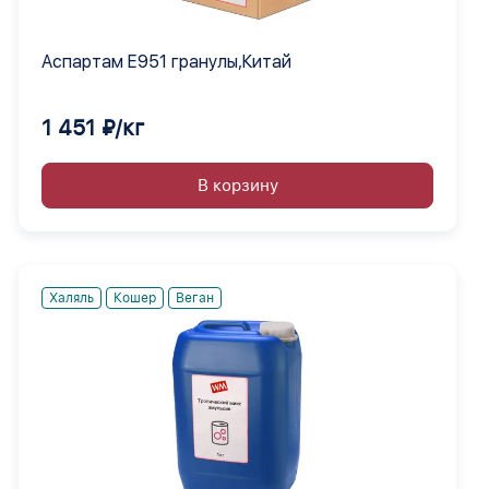
Аспартам Е951 гранулы,Китай
1 451 ₽/кг
В корзину
Халяль
Кошер
Веган