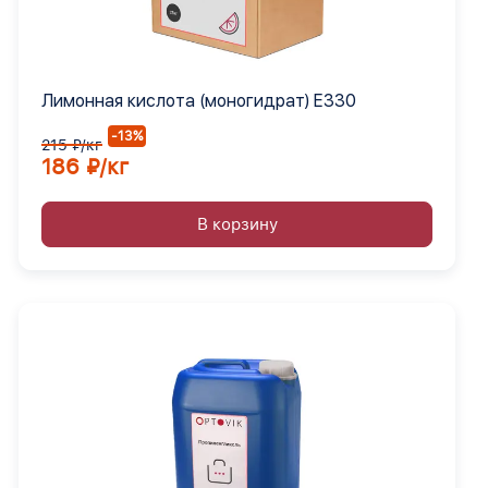
Лимонная кислота (моногидрат) Е330
-13%
215 ₽/кг
186 ₽/кг
В корзину