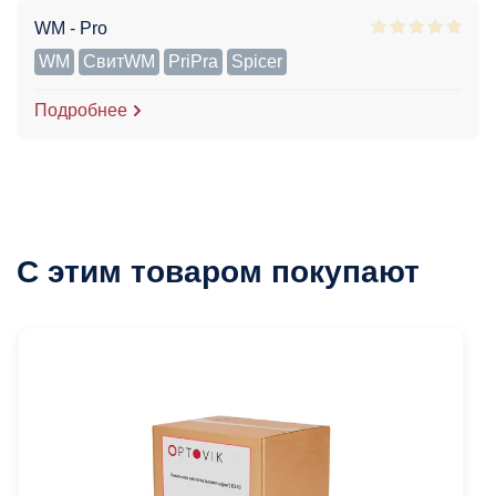
WM - Pro
WM
СвитWM
PriPra
Spicer
Подробнее
С этим товаром покупают