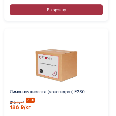
В корзину
Лимонная кислота (моногидрат) Е330
-13%
215 ₽/кг
186 ₽/кг