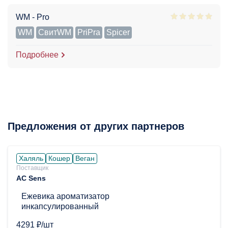
WM - Pro
WM
СвитWM
PriPra
Spicer
Подробнее
Предложения от других партнеров
Халяль
Кошер
Веган
Поставщик
AC Sens
Ежевика ароматизатор
инкапсулированный
4291 ₽/шт