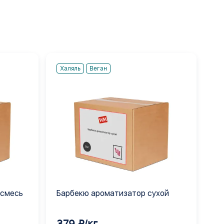
Халяль
Веган
 смесь
Барбекю ароматизатор сухой
379 ₽/кг