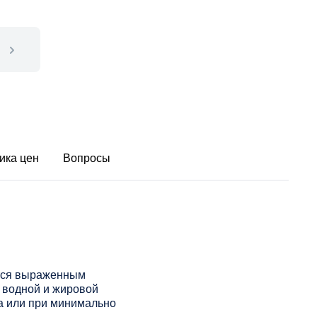
ика цен
Вопросы
ется выраженным
 водной и жировой
а или при минимально