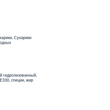
харики, Сухарики
лодных
ый гидролизованный,
Е330, специи, жир