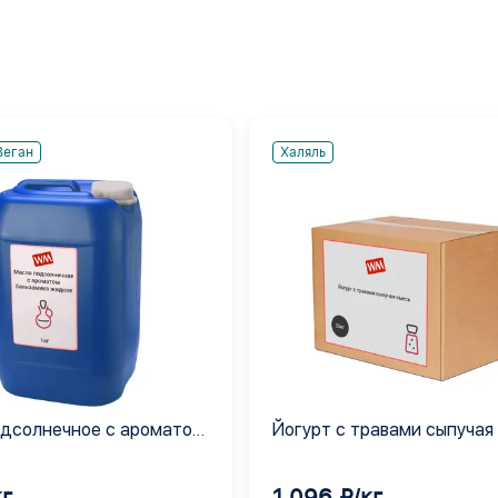
Веган
Халяль
дсолнечное с ароматом
Йогурт с травами сыпучая
ика жидкое
кг
1 096 ₽/кг