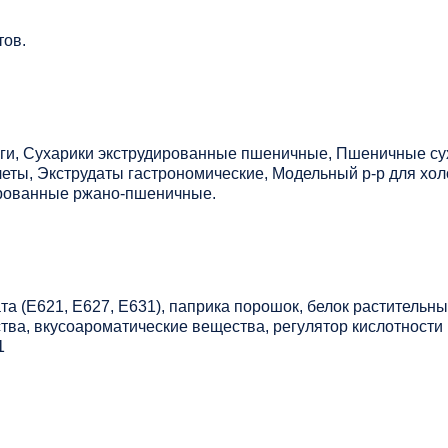
тов.
ги, Сухарики экструдированные пшеничные, Пшеничные су
еты, Экструдаты гастрономические, Модельный р-р для хо
ированные ржано-пшеничные.
ата (Е621, Е627, Е631), паприка порошок, белок растительн
ва, вкусоароматические вещества, регулятор кислотности 
1