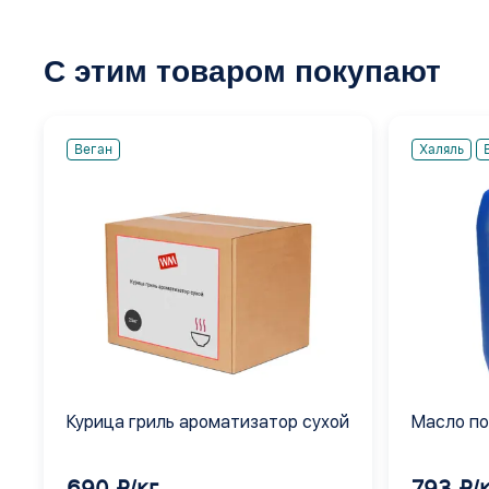
С этим товаром покупают
Веган
Халяль
Курица гриль ароматизатор сухой
Масло по
бальзам
690 ₽/кг
793 ₽/