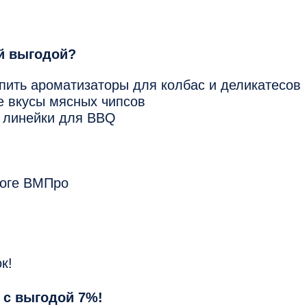
й выгодой?
пить ароматизаторы для колбас и деликатесов
е вкусы мясных чипсов
ь линейки для BBQ
логе ВМПро
к!
 с выгодой 7%!