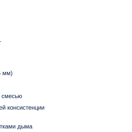
г
5 мм)
 смесью
ей консистенции
отками дыма