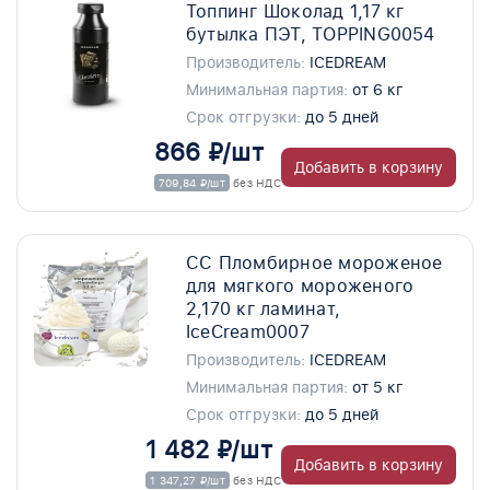
Топпинг Шоколад 1,17 кг
бутылка ПЭТ, TOPPING0054
Производитель:
ICEDREAM
Минимальная партия:
от 6 кг
Срок отгрузки:
до 5 дней
866 ₽/шт
Добавить в корзину
709,84 ₽/шт
без НДС
СС Пломбирное мороженое
для мягкого мороженого
2,170 кг ламинат,
IceCream0007
Производитель:
ICEDREAM
Минимальная партия:
от 5 кг
Срок отгрузки:
до 5 дней
1 482 ₽/шт
Добавить в корзину
1 347,27 ₽/шт
без НДС