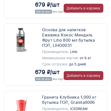
679 ₽/шт
Добавить в корзину
556,56 ₽/шт
без НДС
Основа для напитков
Ежевика Кокос Миндаль
Фрут Liho 800 мл бутылка
ПЭТ, LIHO0031
Производитель:
LiHo
Минимальная партия:
от 6 кг
Срок отгрузки:
до 5 дней
679 ₽/шт
Добавить в корзину
556,56 ₽/шт
без НДС
Гранита Клубника 1,000 кг
бутылка ПЭТ, Granita0006
Производитель:
ICEDREAM