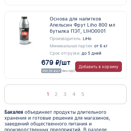
Основа для напитков
Апельсин Фрут Liho 800 мл
бутылка ПЭТ, LIHO0001
Производитель:
LiHo
Минимальная партия:
от 6 кг
Срок отгрузки:
до 5 дней
679 ₽/шт
Добавить в корзину
556,56 ₽/шт
без НДС
1
2
3
4
5
Бакалея
объединяет продукты длительного
хранения и готовые решения для магазинов,
заведений общественного питания и
производственных предприятий. В разделе