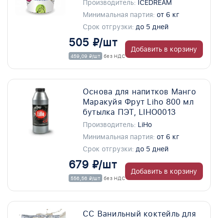
Производитель:
ICEDREAM
Минимальная партия:
от 6 кг
Срок отгрузки:
до 5 дней
505 ₽/шт
Добавить в корзину
459,09 ₽/шт
без НДС
Основа для напитков Манго
Маракуйя Фрут Liho 800 мл
бутылка ПЭТ, LIHO0013
Производитель:
LiHo
Минимальная партия:
от 6 кг
Срок отгрузки:
до 5 дней
679 ₽/шт
Добавить в корзину
556,56 ₽/шт
без НДС
СС Ванильный коктейль для