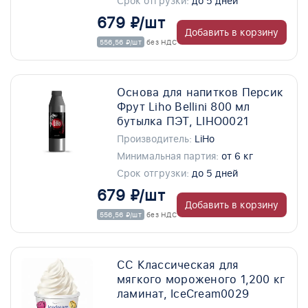
Срок отгрузки:
до 5 дней
679 ₽/шт
Добавить в корзину
556,56 ₽/шт
без НДС
Основа для напитков Персик
Фрут Liho Bellini 800 мл
бутылка ПЭТ, LIHO0021
Производитель:
LiHo
Минимальная партия:
от 6 кг
Срок отгрузки:
до 5 дней
679 ₽/шт
Добавить в корзину
556,56 ₽/шт
без НДС
СС Классическая для
мягкого мороженого 1,200 кг
ламинат, IceCream0029