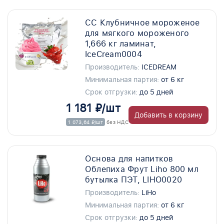
СС Клубничное мороженое
для мягкого мороженого
1,666 кг ламинат,
IceCream0004
Производитель:
ICEDREAM
Минимальная партия:
от 6 кг
Срок отгрузки:
до 5 дней
1 181 ₽/шт
Добавить в корзину
1 073,64 ₽/шт
без НДС
Основа для напитков
Облепиха Фрут Liho 800 мл
бутылка ПЭТ, LIHO0020
Производитель:
LiHo
Минимальная партия:
от 6 кг
Срок отгрузки:
до 5 дней