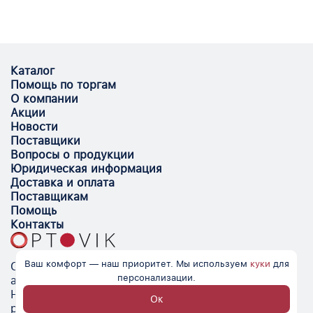
Каталог
Помощь по торгам
О компании
Акции
Новости
Поставщики
Вопросы о продукции
Юридическая информация
Доставка и оплата
Поставщикам
Помощь
Контакты
Ваш комфорт — наш приоритет. Мы используем
куки
для
Optovik.com - электронная площадка для
персонализации.
автоматизации закупок и поиска поставщиков.
Низкие цены, надёжные контрагенты и удобство
Ок
работы.