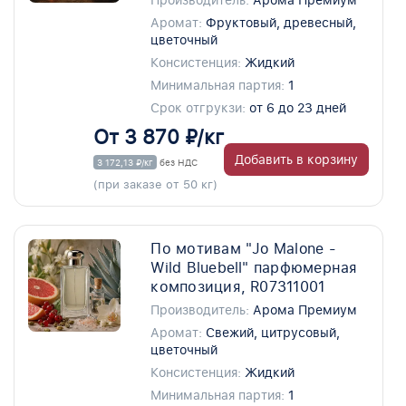
Производитель:
Арома Премиум
Аромат:
Фруктовый, древесный,
цветочный
Консистенция:
Жидкий
Минимальная партия:
1
Срок отгрукзи:
от 6 до 23 дней
От 3 870 ₽/кг
Добавить в корзину
3 172,13 ₽/кг
без НДС
(при заказе от 50 кг)
По мотивам "Jo Malone -
Wild Bluebell" парфюмерная
композиция, R07311001
Производитель:
Арома Премиум
Аромат:
Свежий, цитрусовый,
цветочный
Консистенция:
Жидкий
Минимальная партия:
1