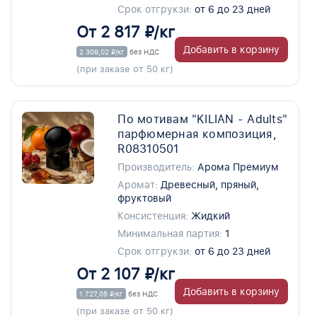
Срок отгрукзи:
от 6 до 23 дней
От 2 817 ₽/кг
Добавить в корзину
2 309,02 ₽/кг
без НДС
(при заказе от 50 кг)
По мотивам "KILIAN - Adults"
парфюмерная композиция,
R08310501
Производитель:
Арома Премиум
Аромат:
Древесный, пряный,
фруктовый
Консистенция:
Жидкий
Минимальная партия:
1
Срок отгрукзи:
от 6 до 23 дней
От 2 107 ₽/кг
Добавить в корзину
1 727,05 ₽/кг
без НДС
(при заказе от 50 кг)