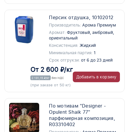
Персик отдушка, 10102012
Производитель:
Арома Премиум
Аромат:
Фруктовый, амбровый,
ориентальный
Консистенция:
Жидкий
Минимальная партия:
1
Срок отгрукзи:
от 6 до 23 дней
От 2 600 ₽/кг
Добавить в корзину
2 131,15 ₽/кг
без НДС
(при заказе от 50 кг)
По мотивам "Designer -
Opulent Shaik 77"
парфюмерная композиция,
R03310402