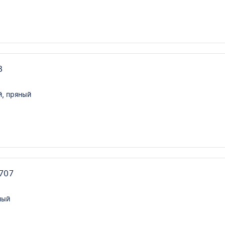
3
, пряный
707
ный