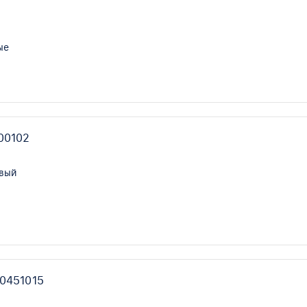
ые
00102
овый
0451015