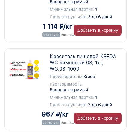
Водорастворимый
Минимальная партия:
1
Срок отгрукзи:
от 3 до 6 дней
1 114 ₽/кг
Добавить в корзину
913,11 ₽/кг
без НДС
Краситель пищевой KREDA-
WG лимонный 08, 1кг,
WG.08-1000
Производитель:
Kreda
Растворимость:
Водорастворимый
Минимальная партия:
1
Срок отгрукзи:
от 3 до 6 дней
967 ₽/кг
Добавить в корзину
792,62 ₽/кг
без НДС