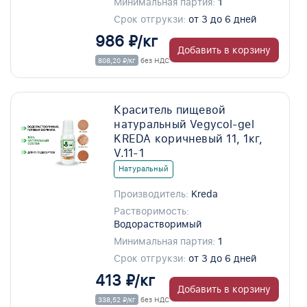
Минимальная партия:
1
Срок отгрукзи:
от 3 до 6 дней
986 ₽/кг
Добавить в корзину
808,20 ₽/кг
без НДС
Краситель пищевой
натуральный Vegycol-gel
KREDA коричневый 11, 1кг,
V.11-1
Натуральный
Производитель:
Kreda
Растворимость:
Водорастворимый
Минимальная партия:
1
Срок отгрукзи:
от 3 до 6 дней
413 ₽/кг
Добавить в корзину
338,52 ₽/кг
без НДС