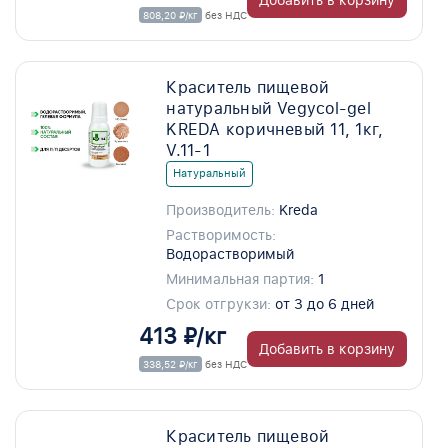
Добавить в корзину
808,20 ₽/кг
без НДС
Краситель пищевой
натуральный Vegycol-gel
KREDA коричневый 11, 1кг,
V.11-1
Натуральный
Производитель:
Kreda
Растворимость:
Водорастворимый
Минимальная партия:
1
Срок отгрукзи:
от 3 до 6 дней
413 ₽/кг
Добавить в корзину
338,52 ₽/кг
без НДС
Краситель пищевой