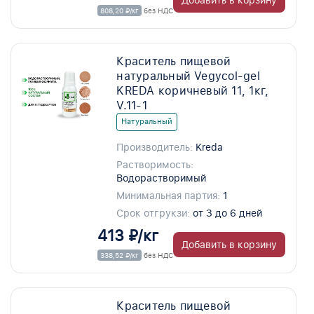
Добавить в корзину
808,20 ₽/кг
без НДС
Краситель пищевой
натуральный Vegycol-gel
KREDA коричневый 11, 1кг,
V.11-1
Натуральный
Производитель:
Kreda
Растворимость:
Водорастворимый
Минимальная партия:
1
Срок отгрукзи:
от 3 до 6 дней
413 ₽/кг
Добавить в корзину
338,52 ₽/кг
без НДС
Краситель пищевой