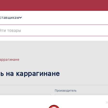
ставщикам
каррагинане
ь на каррагинане
Производитель