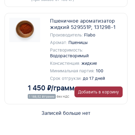
Пшеничное ароматизатор
жидкий 529551P, 131298-1
Производитель:
Flabo
Аромат:
Пшеницы
Растворимость:
Водорастворимый
Консистенция:
жидкие
Минимальная партия:
100
Срок отгрукзи:
до 17 дней
1 450 ₽/грамм
Добавить в корзину
1 188,52 ₽/грамм
без НДС
Записей больше нет