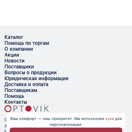
Каталог
Помощь по торгам
О компании
Акции
Новости
Поставщики
Вопросы о продукции
Юридическая информация
Доставка и оплата
Поставщикам
Помощь
Контакты
Ваш комфорт — наш приоритет. Мы используем
куки
для
Optovik.com - электронная площадка для
персонализации.
автоматизации закупок и поиска поставщиков.
Низкие цены, надёжные контрагенты и удобство