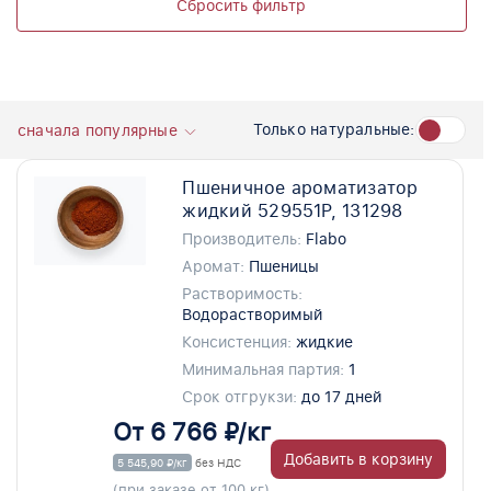
Сбросить фильтр
Только натуральные:
сначала популярные
Пшеничное ароматизатор
жидкий 529551P, 131298
Производитель:
Flabo
Аромат:
Пшеницы
Растворимость:
Водорастворимый
Консистенция:
жидкие
Минимальная партия:
1
Срок отгрукзи:
до 17 дней
От 6 766 ₽/кг
Добавить в корзину
5 545,90 ₽/кг
без НДС
(при заказе от 100 кг)